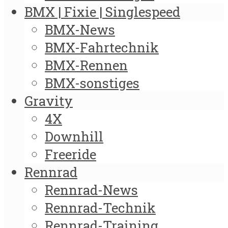
BMX | Fixie | Singlespeed
BMX-News
BMX-Fahrtechnik
BMX-Rennen
BMX-sonstiges
Gravity
4X
Downhill
Freeride
Rennrad
Rennrad-News
Rennrad-Technik
Rennrad-Training