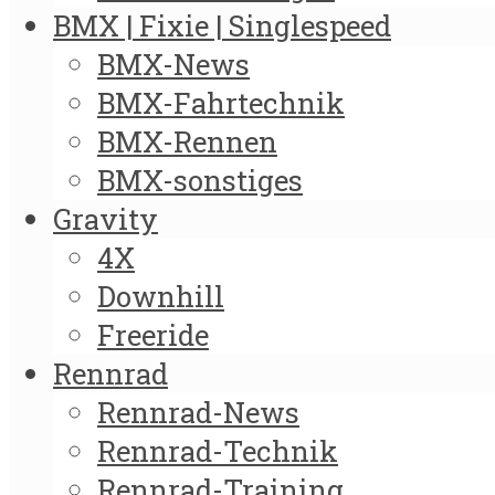
BMX | Fixie | Singlespeed
BMX-News
BMX-Fahrtechnik
BMX-Rennen
BMX-sonstiges
Gravity
4X
Downhill
Freeride
Rennrad
Rennrad-News
Rennrad-Technik
Rennrad-Training