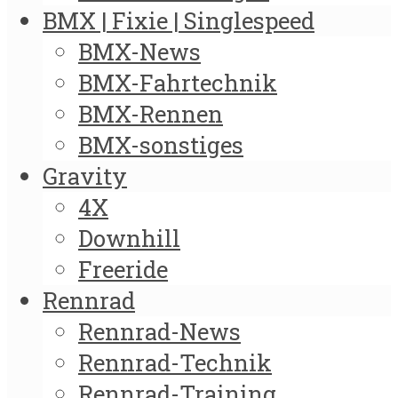
BMX | Fixie | Singlespeed
BMX-News
BMX-Fahrtechnik
BMX-Rennen
BMX-sonstiges
Gravity
4X
Downhill
Freeride
Rennrad
Rennrad-News
Rennrad-Technik
Rennrad-Training