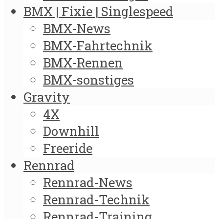
BMX | Fixie | Singlespeed
BMX-News
BMX-Fahrtechnik
BMX-Rennen
BMX-sonstiges
Gravity
4X
Downhill
Freeride
Rennrad
Rennrad-News
Rennrad-Technik
Rennrad-Training