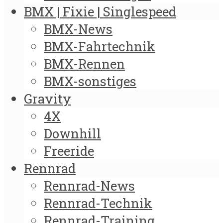
BMX | Fixie | Singlespeed
BMX-News
BMX-Fahrtechnik
BMX-Rennen
BMX-sonstiges
Gravity
4X
Downhill
Freeride
Rennrad
Rennrad-News
Rennrad-Technik
Rennrad-Training