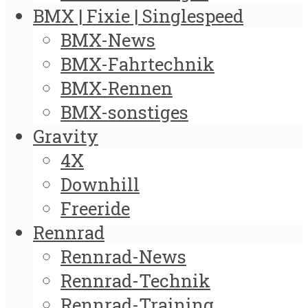
BMX | Fixie | Singlespeed
BMX-News
BMX-Fahrtechnik
BMX-Rennen
BMX-sonstiges
Gravity
4X
Downhill
Freeride
Rennrad
Rennrad-News
Rennrad-Technik
Rennrad-Training