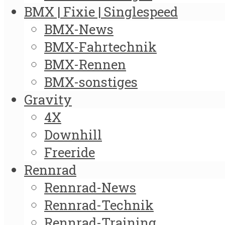
BMX | Fixie | Singlespeed
BMX-News
BMX-Fahrtechnik
BMX-Rennen
BMX-sonstiges
Gravity
4X
Downhill
Freeride
Rennrad
Rennrad-News
Rennrad-Technik
Rennrad-Training