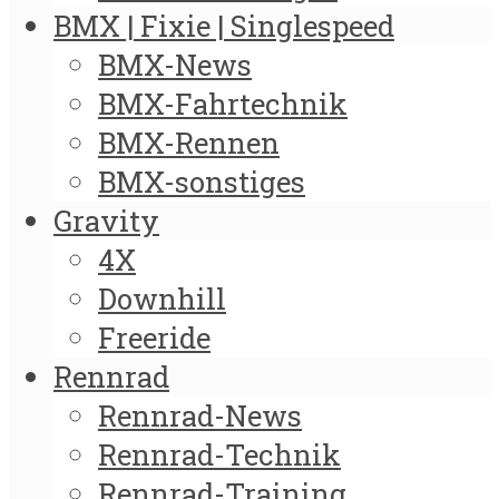
BMX | Fixie | Singlespeed
BMX-News
BMX-Fahrtechnik
BMX-Rennen
BMX-sonstiges
Gravity
4X
Downhill
Freeride
Rennrad
Rennrad-News
Rennrad-Technik
Rennrad-Training