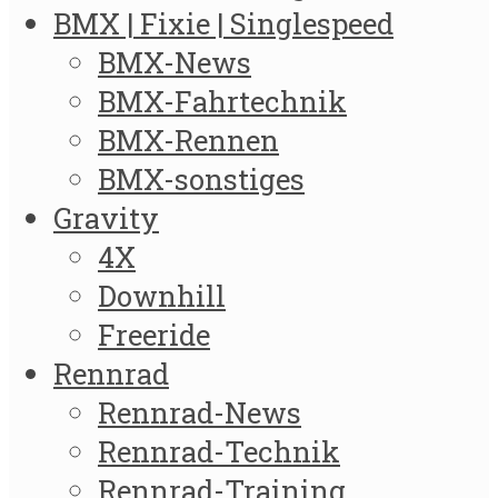
BMX | Fixie | Singlespeed
BMX-News
BMX-Fahrtechnik
BMX-Rennen
BMX-sonstiges
Gravity
4X
Downhill
Freeride
Rennrad
Rennrad-News
Rennrad-Technik
Rennrad-Training