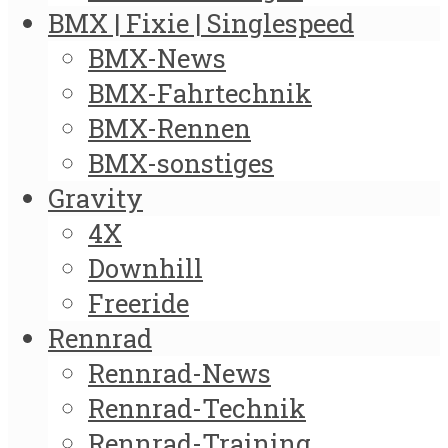
BMX | Fixie | Singlespeed
BMX-News
BMX-Fahrtechnik
BMX-Rennen
BMX-sonstiges
Gravity
4X
Downhill
Freeride
Rennrad
Rennrad-News
Rennrad-Technik
Rennrad-Training