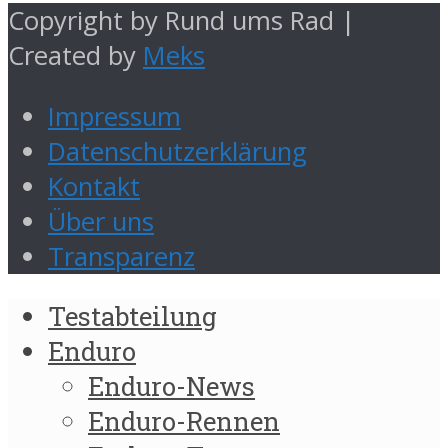
Copyright by Rund ums Rad |
Created by
Meks
Impressum
Datenschutzerklärung
Kontakt
Über uns
Transparenz
Testabteilung
Enduro
Enduro-News
Enduro-Rennen