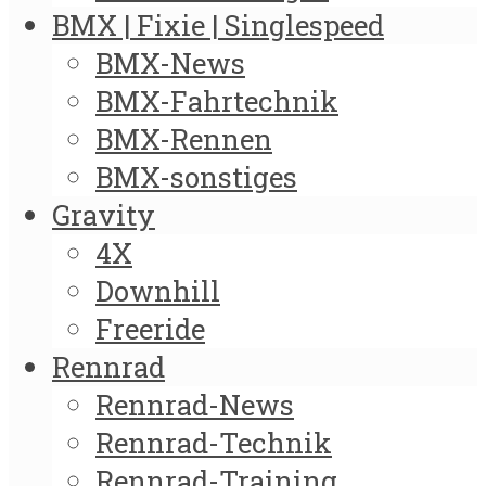
BMX | Fixie | Singlespeed
BMX-News
BMX-Fahrtechnik
BMX-Rennen
BMX-sonstiges
Gravity
4X
Downhill
Freeride
Rennrad
Rennrad-News
Rennrad-Technik
Rennrad-Training