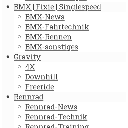
BMX | Fixie | Singlespeed
BMX-News
BMX-Fahrtechnik
BMX-Rennen
BMX-sonstiges
Gravity
4X
Downhill
Freeride
Rennrad
Rennrad-News
Rennrad-Technik
Rennrad-Training