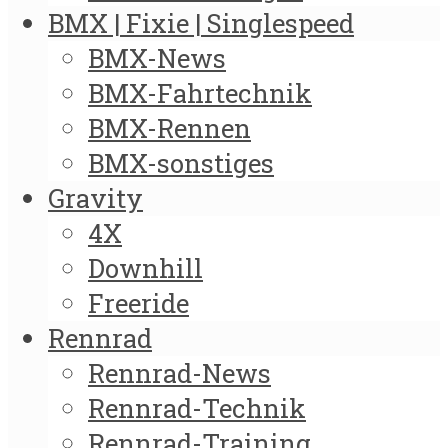
BMX | Fixie | Singlespeed
BMX-News
BMX-Fahrtechnik
BMX-Rennen
BMX-sonstiges
Gravity
4X
Downhill
Freeride
Rennrad
Rennrad-News
Rennrad-Technik
Rennrad-Training