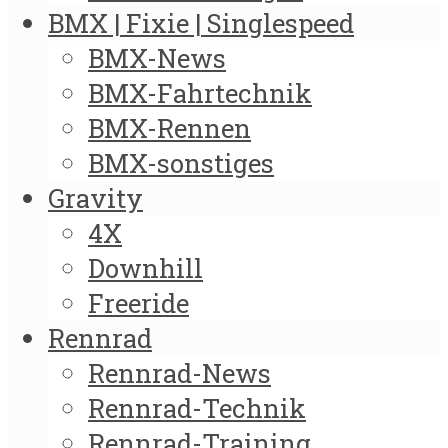
BMX | Fixie | Singlespeed
BMX-News
BMX-Fahrtechnik
BMX-Rennen
BMX-sonstiges
Gravity
4X
Downhill
Freeride
Rennrad
Rennrad-News
Rennrad-Technik
Rennrad-Training