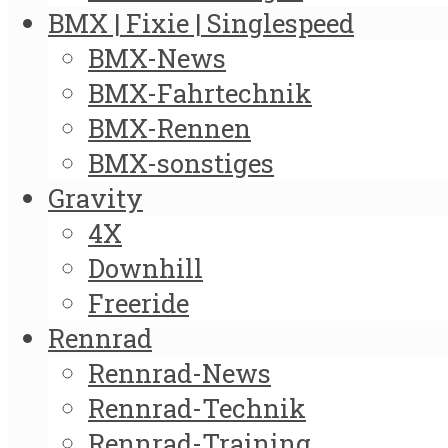
BMX | Fixie | Singlespeed
BMX-News
BMX-Fahrtechnik
BMX-Rennen
BMX-sonstiges
Gravity
4X
Downhill
Freeride
Rennrad
Rennrad-News
Rennrad-Technik
Rennrad-Training