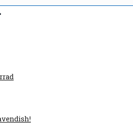
rrad
avendish!