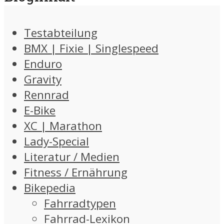
Testabteilung
BMX | Fixie | Singlespeed
Enduro
Gravity
Rennrad
E-Bike
XC | Marathon
Lady-Special
Literatur / Medien
Fitness / Ernährung
Bikepedia
Fahrradtypen
Fahrrad-Lexikon