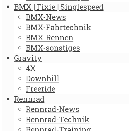
BMX | Fixie | Singlespeed
BMX-News
BMX-Fahrtechnik
BMX-Rennen
BMX-sonstiges
Gravity
4X
Downhill
Freeride
Rennrad
Rennrad-News
Rennrad-Technik
Rennrad-Training