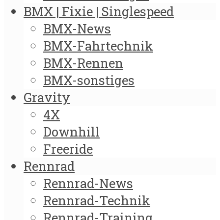
BMX | Fixie | Singlespeed
BMX-News
BMX-Fahrtechnik
BMX-Rennen
BMX-sonstiges
Gravity
4X
Downhill
Freeride
Rennrad
Rennrad-News
Rennrad-Technik
Rennrad-Training