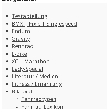
Testabteilung
BMX | Fixie | Singlespeed
Enduro
Gravity
Rennrad
E-Bike
XC | Marathon
Lady-Special
Literatur / Medien
Fitness / Ernährung
Bikepedia
Fahrradtypen
Fahrrad-Lexikon