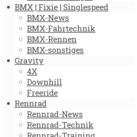
BMX | Fixie | Singlespeed
BMX-News
BMX-Fahrtechnik
BMX-Rennen
BMX-sonstiges
Gravity
4X
Downhill
Freeride
Rennrad
Rennrad-News
Rennrad-Technik
Rennrad-Training