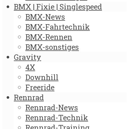
BMX | Fixie | Singlespeed
BMX-News
BMX-Fahrtechnik
BMX-Rennen
BMX-sonstiges
Gravity
4X
Downhill
Freeride
Rennrad
Rennrad-News
Rennrad-Technik
Rennrad-Training