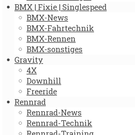
BMX | Fixie | Singlespeed
BMX-News
BMX-Fahrtechnik
BMX-Rennen
BMX-sonstiges
Gravity
4X
Downhill
Freeride
Rennrad
Rennrad-News
Rennrad-Technik
Rennrad-Training