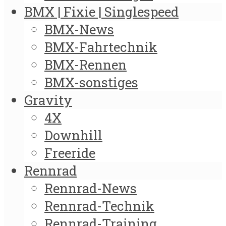
BMX | Fixie | Singlespeed
BMX-News
BMX-Fahrtechnik
BMX-Rennen
BMX-sonstiges
Gravity
4X
Downhill
Freeride
Rennrad
Rennrad-News
Rennrad-Technik
Rennrad-Training