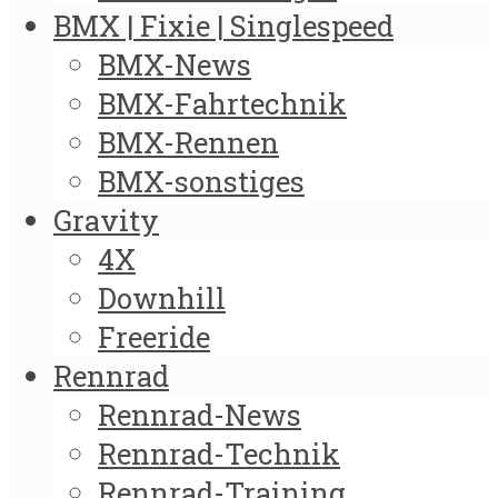
BMX | Fixie | Singlespeed
BMX-News
BMX-Fahrtechnik
BMX-Rennen
BMX-sonstiges
Gravity
4X
Downhill
Freeride
Rennrad
Rennrad-News
Rennrad-Technik
Rennrad-Training