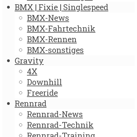
BMX | Fixie | Singlespeed
BMX-News
BMX-Fahrtechnik
BMX-Rennen
BMX-sonstiges
Gravity
4X
Downhill
Freeride
Rennrad
Rennrad-News
Rennrad-Technik
Rennrad-Training