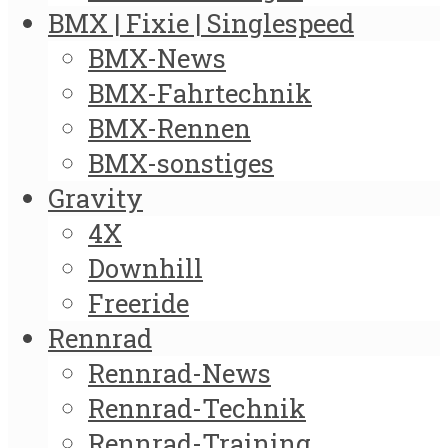
BMX | Fixie | Singlespeed
BMX-News
BMX-Fahrtechnik
BMX-Rennen
BMX-sonstiges
Gravity
4X
Downhill
Freeride
Rennrad
Rennrad-News
Rennrad-Technik
Rennrad-Training