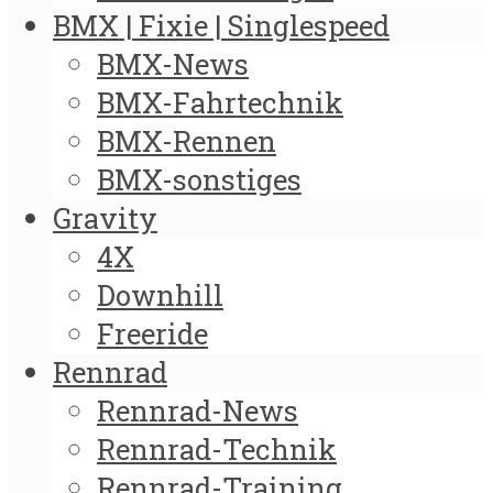
BMX | Fixie | Singlespeed
BMX-News
BMX-Fahrtechnik
BMX-Rennen
BMX-sonstiges
Gravity
4X
Downhill
Freeride
Rennrad
Rennrad-News
Rennrad-Technik
Rennrad-Training