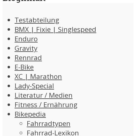
Testabteilung
BMX | Fixie | Singlespeed
Enduro
Gravity
Rennrad
E-Bike
XC | Marathon
Lady-Special
Literatur / Medien
Fitness / Ernährung
Bikepedia
Fahrradtypen
Fahrrad-Lexikon