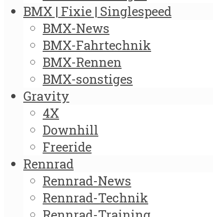
BMX | Fixie | Singlespeed
BMX-News
BMX-Fahrtechnik
BMX-Rennen
BMX-sonstiges
Gravity
4X
Downhill
Freeride
Rennrad
Rennrad-News
Rennrad-Technik
Rennrad-Training