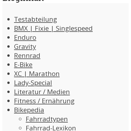
Testabteilung
BMX | Fixie | Singlespeed
Enduro
Gravity
Rennrad
E-Bike
XC | Marathon
Lady-Special
Literatur / Medien
Fitness / Ernährung
Bikepedia
Fahrradtypen
Fahrrad-Lexikon