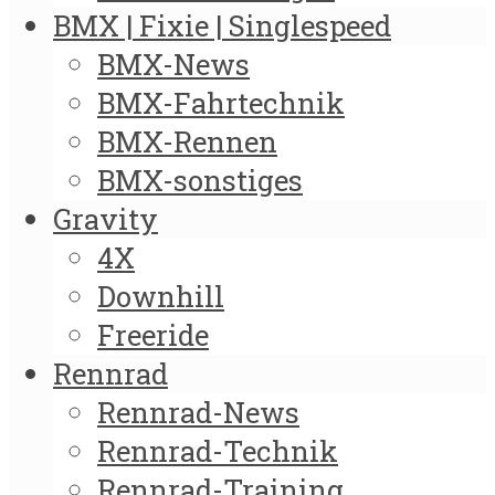
BMX | Fixie | Singlespeed
BMX-News
BMX-Fahrtechnik
BMX-Rennen
BMX-sonstiges
Gravity
4X
Downhill
Freeride
Rennrad
Rennrad-News
Rennrad-Technik
Rennrad-Training