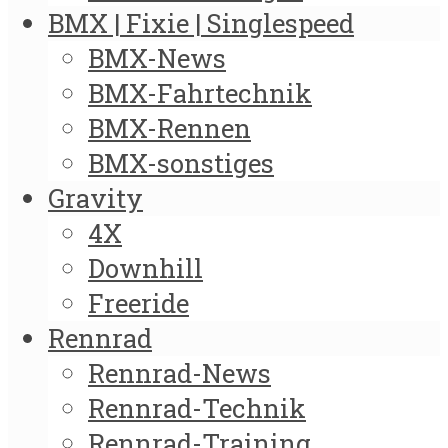
BMX | Fixie | Singlespeed
BMX-News
BMX-Fahrtechnik
BMX-Rennen
BMX-sonstiges
Gravity
4X
Downhill
Freeride
Rennrad
Rennrad-News
Rennrad-Technik
Rennrad-Training