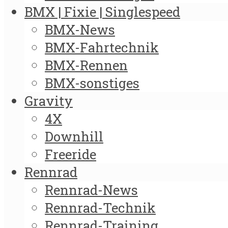
BMX | Fixie | Singlespeed
BMX-News
BMX-Fahrtechnik
BMX-Rennen
BMX-sonstiges
Gravity
4X
Downhill
Freeride
Rennrad
Rennrad-News
Rennrad-Technik
Rennrad-Training