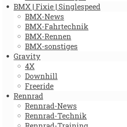
BMX | Fixie | Singlespeed
BMX-News
BMX-Fahrtechnik
BMX-Rennen
BMX-sonstiges
Gravity
4X
Downhill
Freeride
Rennrad
Rennrad-News
Rennrad-Technik
Rennrad-Training