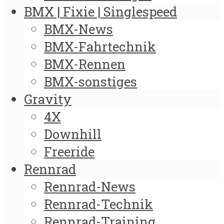
BMX | Fixie | Singlespeed
BMX-News
BMX-Fahrtechnik
BMX-Rennen
BMX-sonstiges
Gravity
4X
Downhill
Freeride
Rennrad
Rennrad-News
Rennrad-Technik
Rennrad-Training