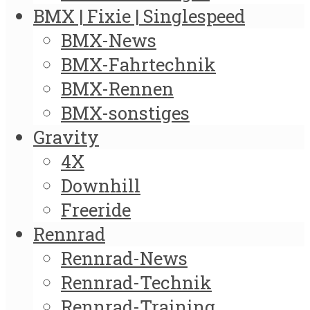
BMX | Fixie | Singlespeed
BMX-News
BMX-Fahrtechnik
BMX-Rennen
BMX-sonstiges
Gravity
4X
Downhill
Freeride
Rennrad
Rennrad-News
Rennrad-Technik
Rennrad-Training