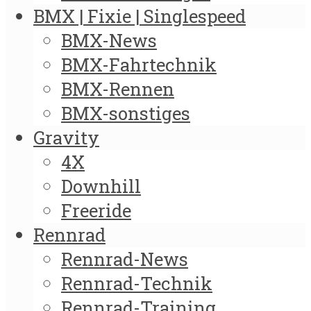
BMX | Fixie | Singlespeed
BMX-News
BMX-Fahrtechnik
BMX-Rennen
BMX-sonstiges
Gravity
4X
Downhill
Freeride
Rennrad
Rennrad-News
Rennrad-Technik
Rennrad-Training