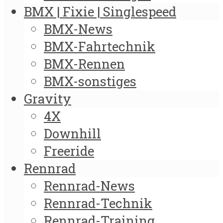
BMX | Fixie | Singlespeed
BMX-News
BMX-Fahrtechnik
BMX-Rennen
BMX-sonstiges
Gravity
4X
Downhill
Freeride
Rennrad
Rennrad-News
Rennrad-Technik
Rennrad-Training