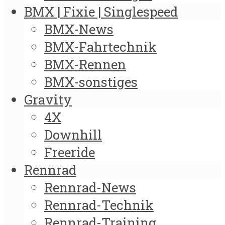
BMX | Fixie | Singlespeed
BMX-News
BMX-Fahrtechnik
BMX-Rennen
BMX-sonstiges
Gravity
4X
Downhill
Freeride
Rennrad
Rennrad-News
Rennrad-Technik
Rennrad-Training