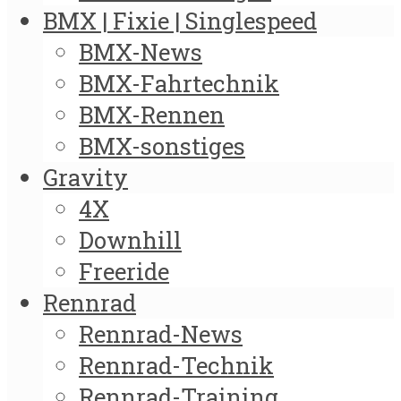
BMX | Fixie | Singlespeed
BMX-News
BMX-Fahrtechnik
BMX-Rennen
BMX-sonstiges
Gravity
4X
Downhill
Freeride
Rennrad
Rennrad-News
Rennrad-Technik
Rennrad-Training