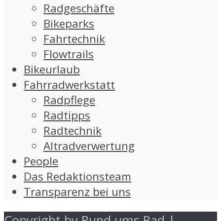
Radgeschäfte
Bikeparks
Fahrtechnik
Flowtrails
Bikeurlaub
Fahrradwerkstatt
Radpflege
Radtipps
Radtechnik
Altradverwertung
People
Das Redaktionsteam
Transparenz bei uns
Copyright by Rund ums Rad |