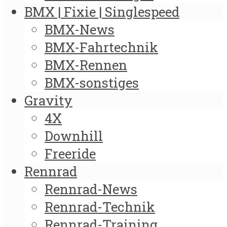
BMX | Fixie | Singlespeed
BMX-News
BMX-Fahrtechnik
BMX-Rennen
BMX-sonstiges
Gravity
4X
Downhill
Freeride
Rennrad
Rennrad-News
Rennrad-Technik
Rennrad-Training