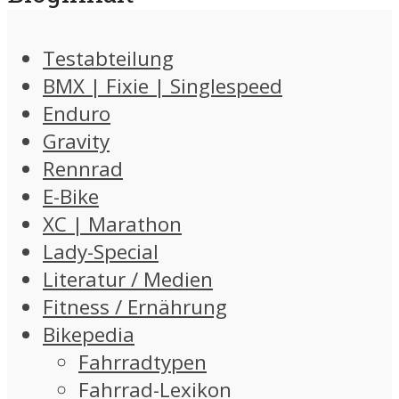
Testabteilung
BMX | Fixie | Singlespeed
Enduro
Gravity
Rennrad
E-Bike
XC | Marathon
Lady-Special
Literatur / Medien
Fitness / Ernährung
Bikepedia
Fahrradtypen
Fahrrad-Lexikon