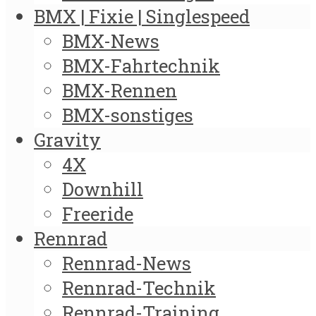
BMX | Fixie | Singlespeed
BMX-News
BMX-Fahrtechnik
BMX-Rennen
BMX-sonstiges
Gravity
4X
Downhill
Freeride
Rennrad
Rennrad-News
Rennrad-Technik
Rennrad-Training