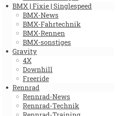
BMX | Fixie | Singlespeed
BMX-News
BMX-Fahrtechnik
BMX-Rennen
BMX-sonstiges
Gravity
4X
Downhill
Freeride
Rennrad
Rennrad-News
Rennrad-Technik
Rennrad-Training