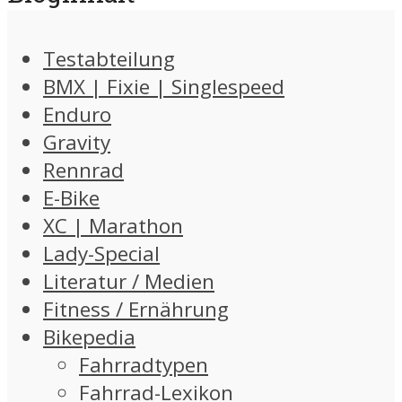
Testabteilung
BMX | Fixie | Singlespeed
Enduro
Gravity
Rennrad
E-Bike
XC | Marathon
Lady-Special
Literatur / Medien
Fitness / Ernährung
Bikepedia
Fahrradtypen
Fahrrad-Lexikon