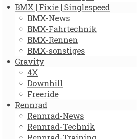
BMX | Fixie | Singlespeed
BMX-News
BMX-Fahrtechnik
BMX-Rennen
BMX-sonstiges
Gravity
4X
Downhill
Freeride
Rennrad
Rennrad-News
Rennrad-Technik
Rennrad-Training