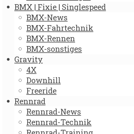
BMX | Fixie | Singlespeed
BMX-News
BMX-Fahrtechnik
BMX-Rennen
BMX-sonstiges
Gravity
4X
Downhill
Freeride
Rennrad
Rennrad-News
Rennrad-Technik
Rennrad-Training