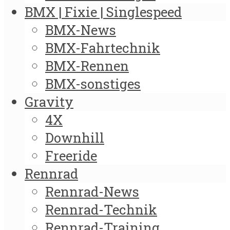
BMX | Fixie | Singlespeed
BMX-News
BMX-Fahrtechnik
BMX-Rennen
BMX-sonstiges
Gravity
4X
Downhill
Freeride
Rennrad
Rennrad-News
Rennrad-Technik
Rennrad-Training