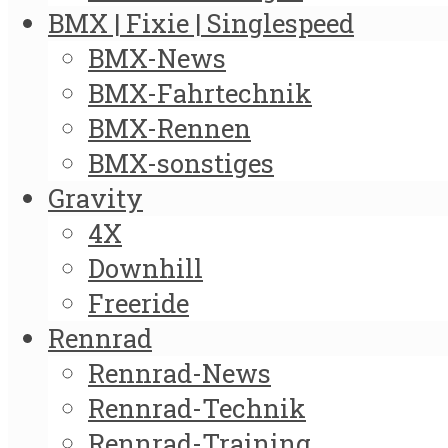
BMX | Fixie | Singlespeed
BMX-News
BMX-Fahrtechnik
BMX-Rennen
BMX-sonstiges
Gravity
4X
Downhill
Freeride
Rennrad
Rennrad-News
Rennrad-Technik
Rennrad-Training