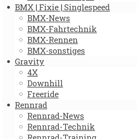
BMX | Fixie | Singlespeed
BMX-News
BMX-Fahrtechnik
BMX-Rennen
BMX-sonstiges
Gravity
4X
Downhill
Freeride
Rennrad
Rennrad-News
Rennrad-Technik
Rennrad-Training