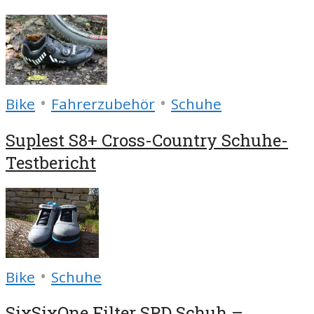
•
•
Bike
Fahrerzubehör
Schuhe
Suplest S8+ Cross-Country Schuhe-
Testbericht
•
Bike
Schuhe
SixSixOne Filter SPD Schuh –