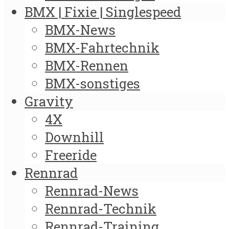
BMX | Fixie | Singlespeed
BMX-News
BMX-Fahrtechnik
BMX-Rennen
BMX-sonstiges
Gravity
4X
Downhill
Freeride
Rennrad
Rennrad-News
Rennrad-Technik
Rennrad-Training