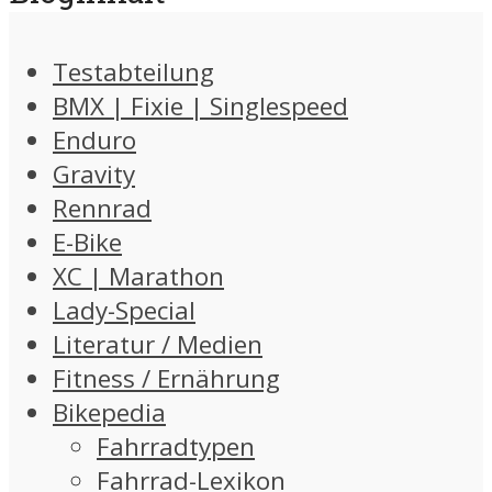
Testabteilung
BMX | Fixie | Singlespeed
Enduro
Gravity
Rennrad
E-Bike
XC | Marathon
Lady-Special
Literatur / Medien
Fitness / Ernährung
Bikepedia
Fahrradtypen
Fahrrad-Lexikon