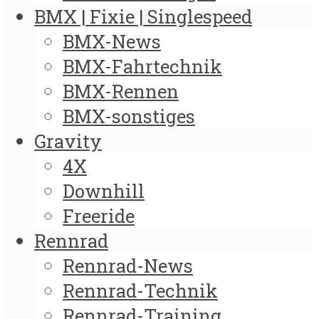
BMX | Fixie | Singlespeed
BMX-News
BMX-Fahrtechnik
BMX-Rennen
BMX-sonstiges
Gravity
4X
Downhill
Freeride
Rennrad
Rennrad-News
Rennrad-Technik
Rennrad-Training