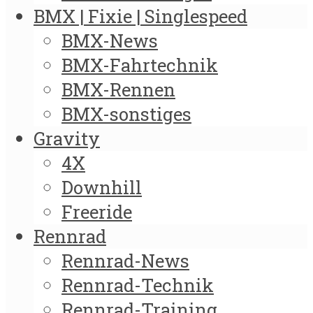
BMX | Fixie | Singlespeed
BMX-News
BMX-Fahrtechnik
BMX-Rennen
BMX-sonstiges
Gravity
4X
Downhill
Freeride
Rennrad
Rennrad-News
Rennrad-Technik
Rennrad-Training