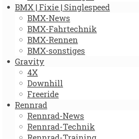
BMX | Fixie | Singlespeed
BMX-News
BMX-Fahrtechnik
BMX-Rennen
BMX-sonstiges
Gravity
4X
Downhill
Freeride
Rennrad
Rennrad-News
Rennrad-Technik
Rennrad-Training