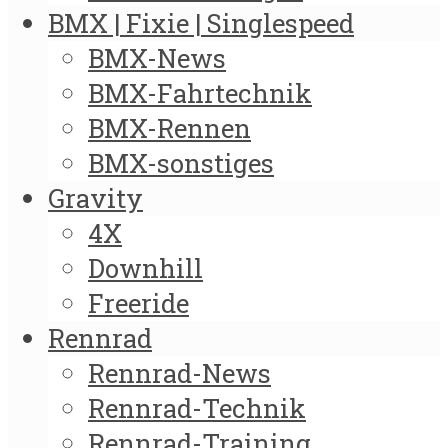
BMX | Fixie | Singlespeed
BMX-News
BMX-Fahrtechnik
BMX-Rennen
BMX-sonstiges
Gravity
4X
Downhill
Freeride
Rennrad
Rennrad-News
Rennrad-Technik
Rennrad-Training