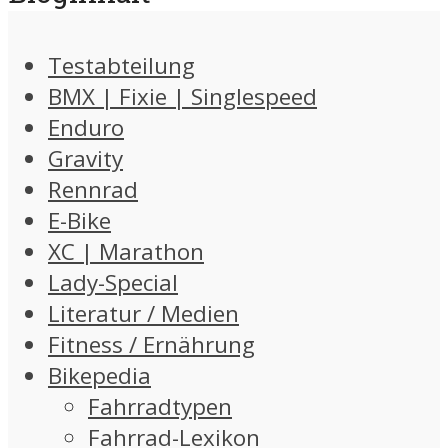
Testabteilung
BMX | Fixie | Singlespeed
Enduro
Gravity
Rennrad
E-Bike
XC | Marathon
Lady-Special
Literatur / Medien
Fitness / Ernährung
Bikepedia
Fahrradtypen
Fahrrad-Lexikon