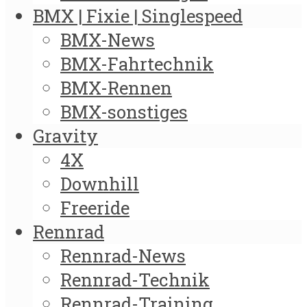
BMX | Fixie | Singlespeed
BMX-News
BMX-Fahrtechnik
BMX-Rennen
BMX-sonstiges
Gravity
4X
Downhill
Freeride
Rennrad
Rennrad-News
Rennrad-Technik
Rennrad-Training