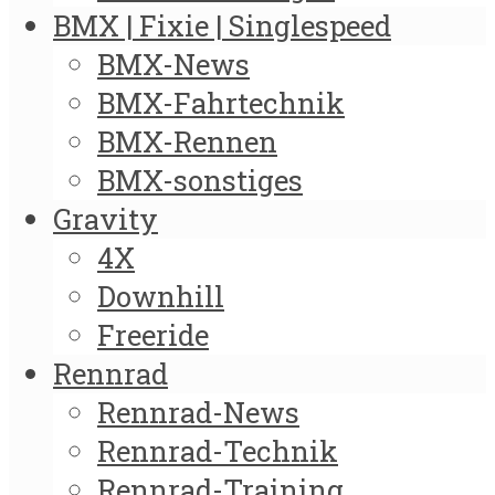
BMX | Fixie | Singlespeed
BMX-News
BMX-Fahrtechnik
BMX-Rennen
BMX-sonstiges
Gravity
4X
Downhill
Freeride
Rennrad
Rennrad-News
Rennrad-Technik
Rennrad-Training